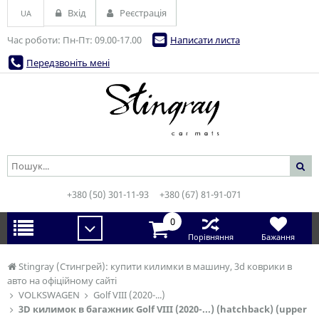
Вхід
Реєстрація
UA
Час роботи: Пн-Пт: 09.00-17.00
Написати листа
Передзвоніть мені
+380 (50) 301-11-93
+380 (67) 81-91-071
0
Порівняння
Бажання
Stingray (Стингрей): купити килимки в машину, 3d коврики в
авто на офіційному сайті
VOLKSWAGEN
Golf VIII (2020-...)
3D килимок в багажник Golf VIII (2020-...) (hatchback) (upper