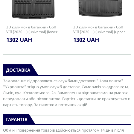
3D килимок в багажник Golf
3D килимок в багажник Golf
VIII (2020-...) (universal) (lower
VIII (2020-...) (universal) (upper
trunk)
trunk)
1302 UAH
1302 UAH
ДОСТАВКА
Замовлення відправляються службами доставки "Нова пошта"
"Укрпошта” згідно умов служб доставок. Самовивіз за адресою: м.
Львів, вул. Козловського, 2а. Замовлення відправляємо на умовах
передоплати або післяплатою. Вартість доставки не враховується в
вартість товару. За винятком поточних акцій.
ГАРАНТІЯ
Обмін і повернення товарів здійснюється протягом 14 днів після