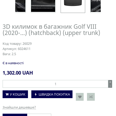
3D килимок в багажник Golf VIII
(2020-...) (hatchback) (upper trunk)
Код товару:
26029
Артикул:
6024611
Вага:
2.5
Є в наявності
1,302.00
UAH
+
-
У КОШИК
ШВИДКА ПОКУПКА
Знайшли дешевше?