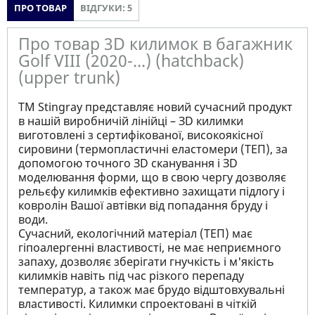
ПРО ТОВАР
ВІДГУКИ: 5
Про товар 3D килимок в багажник
Golf VIII (2020-...) (hatchback)
(upper trunk)
ТМ Stingray представляє новий сучасний продукт
в нашій виробничій лінійці – ЗD килимки
виготовлені з сертифікованої, високоякісної
сировини (термопластичні еластомери (ТЕП), за
допомогою точного ЗD сканування і ЗD
моделювання форми, що в свою чергу дозволяє
рельєфу килимків ефективно захищати підлогу і
ковролін Вашої автівки від попадання бруду і
води.
Сучасний, екологічний матеріал (ТЕП) має
гіпоалергенні властивості, не має неприємного
запаху, дозволяє зберігати гнучкість і м'якість
килимків навіть під час різкого перепаду
температур, а також має брудо відштовхувальні
властивості. Килимки спроектовані в чіткій