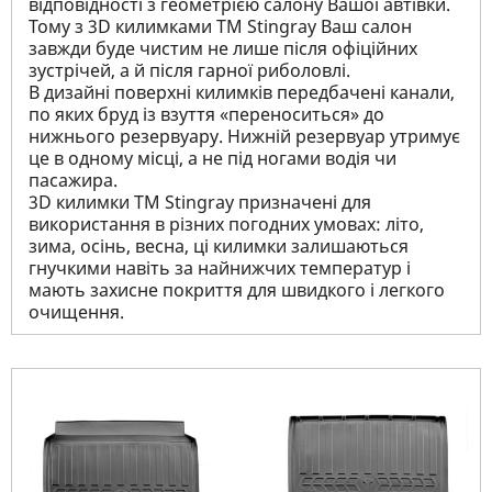
відповідності з геометрією салону Вашої автівки.
Тому з 3D килимками TM Stingray Ваш салон
завжди буде чистим не лише після офіційних
зустрічей, а й після гарної риболовлі.
В дизайні поверхні килимків передбачені канали,
по яких бруд із взуття «переноситься» до
нижнього резервуару. Нижній резервуар утримує
це в одному місці, а не під ногами водія чи
пасажира.
3D килимки TM Stingray призначені для
використання в різних погодних умовах: літо,
зима, осінь, весна, ці килимки залишаються
гнучкими навіть за найнижчих температур і
мають захисне покриття для швидкого і легкого
очищення.