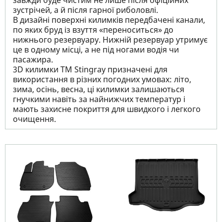
завжди буде чистим не лише після офіційних
зустрічей, а й після гарної риболовлі.
В дизайні поверхні килимків передбачені канали,
по яких бруд із взуття «переноситься» до
нижнього резервуару. Нижній резервуар утримує
це в одному місці, а не під ногами водія чи
пасажира.
3D килимки TM Stingray призначені для
використання в різних погодних умовах: літо,
зима, осінь, весна, ці килимки залишаються
гнучкими навіть за найнижчих температур і
мають захисне покриття для швидкого і легкого
очищення.