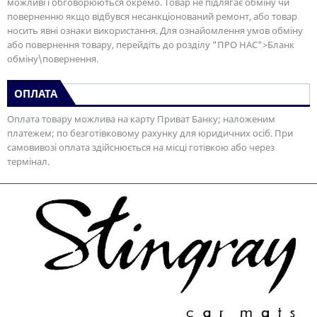
можливі і обговорюються окремо. Товар не підлягає обміну чи
поверненню якщо відбувся несанкціонований ремонт, або товар
носить явні ознаки використання. Для ознайомлення умов обміну
або повернення товару, перейдіть до розділу "ПРО НАС">Бланк
обміну\повернення.
ОПЛАТА
Оплата товару можлива на карту Приват Банку; наложеним
платежем; по безготівковому рахунку для юридичних осіб. При
самовивозі оплата здійснюється на місці готівкою або через
термінал.