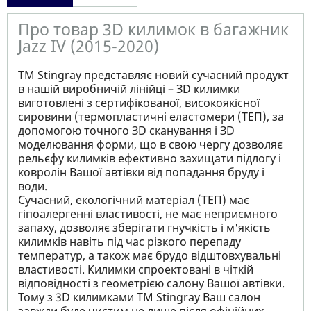
Про товар 3D килимок в багажник
Jazz IV (2015-2020)
ТМ Stingray представляє новий сучасний продукт
в нашій виробничій лінійці – ЗD килимки
виготовлені з сертифікованої, високоякісної
сировини (термопластичні еластомери (ТЕП), за
допомогою точного ЗD сканування і ЗD
моделювання форми, що в свою чергу дозволяє
рельєфу килимків ефективно захищати підлогу і
ковролін Вашої автівки від попадання бруду і
води.
Сучасний, екологічний матеріал (ТЕП) має
гіпоалергенні властивості, не має неприємного
запаху, дозволяє зберігати гнучкість і м'якість
килимків навіть під час різкого перепаду
температур, а також має брудо відштовхувальні
властивості. Килимки спроектовані в чіткій
відповідності з геометрією салону Вашої автівки.
Тому з 3D килимками TM Stingray Ваш салон