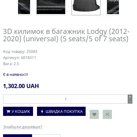
3D килимок в багажник Lodgy (2012-
2020) (universal) (5 seats/5 of 7 seats)
Код товару:
25043
Артикул:
6018311
Вага:
2.5
Є в наявності
1,302.00
UAH
+
-
У КОШИК
ШВИДКА ПОКУПКА
Знайшли дешевше?