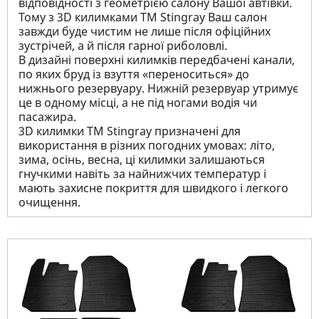
відповідності з геометрією салону Вашої автівки.
Тому з 3D килимками TM Stingray Ваш салон
завжди буде чистим не лише після офіційних
зустрічей, а й після гарної риболовлі.
В дизайні поверхні килимків передбачені канали,
по яких бруд із взуття «переноситься» до
нижнього резервуару. Нижній резервуар утримує
це в одному місці, а не під ногами водія чи
пасажира.
3D килимки TM Stingray призначені для
використання в різних погодних умовах: літо,
зима, осінь, весна, ці килимки залишаються
гнучкими навіть за найнижчих температур і
мають захисне покриття для швидкого і легкого
очищення.