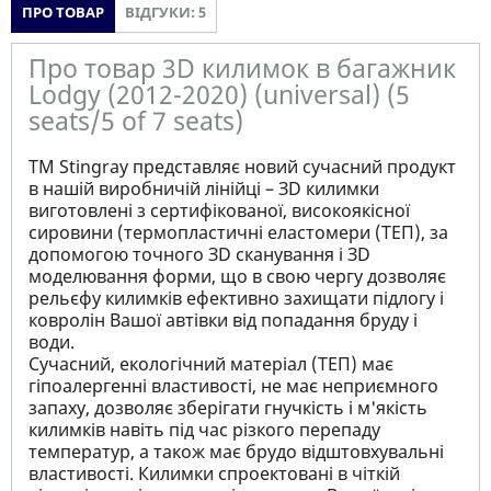
ПРО ТОВАР
ВІДГУКИ: 5
Про товар 3D килимок в багажник
Lodgy (2012-2020) (universal) (5
seats/5 of 7 seats)
ТМ Stingray представляє новий сучасний продукт
в нашій виробничій лінійці – ЗD килимки
виготовлені з сертифікованої, високоякісної
сировини (термопластичні еластомери (ТЕП), за
допомогою точного ЗD сканування і ЗD
моделювання форми, що в свою чергу дозволяє
рельєфу килимків ефективно захищати підлогу і
ковролін Вашої автівки від попадання бруду і
води.
Сучасний, екологічний матеріал (ТЕП) має
гіпоалергенні властивості, не має неприємного
запаху, дозволяє зберігати гнучкість і м'якість
килимків навіть під час різкого перепаду
температур, а також має брудо відштовхувальні
властивості. Килимки спроектовані в чіткій