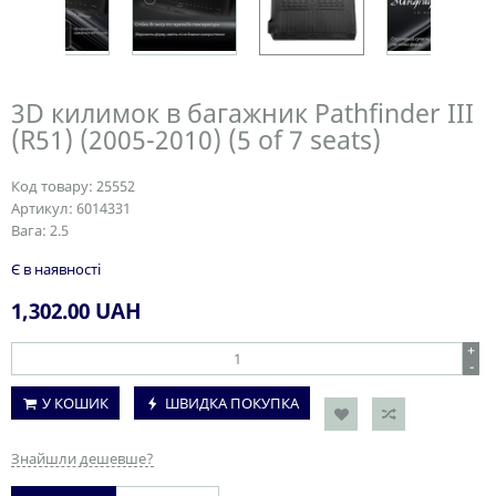
3D килимок в багажник Pathfinder III
(R51) (2005-2010) (5 of 7 seats)
Код товару:
25552
Артикул:
6014331
Вага:
2.5
Є в наявності
1,302.00
UAH
+
-
У КОШИК
ШВИДКА ПОКУПКА
Знайшли дешевше?