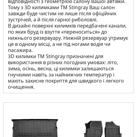
відповідності з геометрією салону Вашої автівки.
Тому з 3D килимками TM Stingray Ваш салон
завжди буде чистим не лише після офіційних
зустрічей, а й після гарної риболовлі.
В дизайні поверхні килимків передбачені канали,
по яких бруд із взуття «переноситься» до
нижнього резервуару. Нижній резервуар утримує
це в одному місці, а не під ногами водія чи
пасажира.
3D килимки TM Stingray призначені для
використання в різних погодних умовах: літо,
зима, осінь, весна, ці килимки залишаються
гнучкими навіть за найнижчих температур і
мають захисне покриття для швидкого і легкого
очищення.