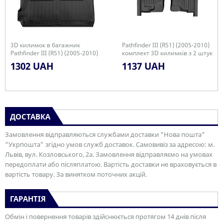
3D килимок в багажник
Pathfinder III (R51) (2005-2010)
Pathfinder III (R51) (2005-2010)
комплект 3D килимків з 2 штук
(5 of 7 seats)
1302 UAH
1137 UAH
ДОСТАВКА
Замовлення відправляються службами доставки "Нова пошта"
"Укрпошта” згідно умов служб доставок. Самовивіз за адресою: м.
Львів, вул. Козловського, 2а. Замовлення відправляємо на умовах
передоплати або післяплатою. Вартість доставки не враховується в
вартість товару. За винятком поточних акцій.
ГАРАНТІЯ
Обмін і повернення товарів здійснюється протягом 14 днів після