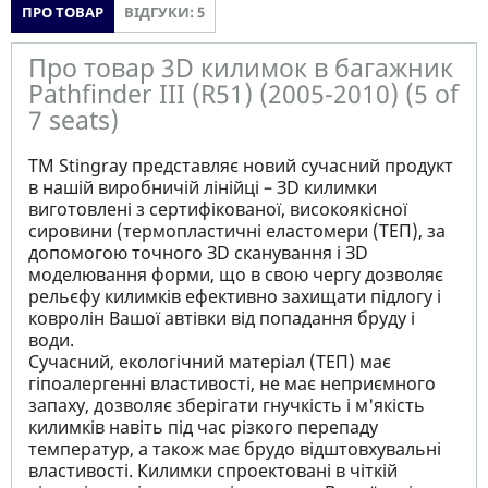
ПРО ТОВАР
ВІДГУКИ: 5
Про товар 3D килимок в багажник
Pathfinder III (R51) (2005-2010) (5 of
7 seats)
ТМ Stingray представляє новий сучасний продукт
в нашій виробничій лінійці – ЗD килимки
виготовлені з сертифікованої, високоякісної
сировини (термопластичні еластомери (ТЕП), за
допомогою точного ЗD сканування і ЗD
моделювання форми, що в свою чергу дозволяє
рельєфу килимків ефективно захищати підлогу і
ковролін Вашої автівки від попадання бруду і
води.
Сучасний, екологічний матеріал (ТЕП) має
гіпоалергенні властивості, не має неприємного
запаху, дозволяє зберігати гнучкість і м'якість
килимків навіть під час різкого перепаду
температур, а також має брудо відштовхувальні
властивості. Килимки спроектовані в чіткій