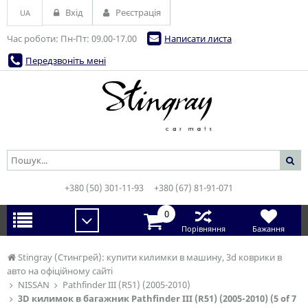
Вхід
Реєстрація
UA
Час роботи: Пн-Пт: 09.00-17.00
Написати листа
Передзвоніть мені
+380 (50) 301-11-93
+380 (67) 81-91-071
0
Порівняння
Бажання
Stingray (Стингрей): купити килимки в машину, 3d коврики в
авто на офіційному сайті
NISSAN
Pathfinder III (R51) (2005-2010)
3D килимок в багажник Pathfinder III (R51) (2005-2010) (5 of 7