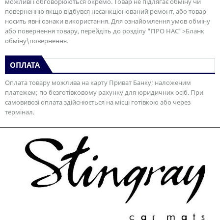
можливі і обговорюються окремо. Товар не підлягає обміну чи
поверненню якщо відбувся несанкціонований ремонт, або товар
носить явні ознаки використання. Для ознайомлення умов обміну
або повернення товару, перейдіть до розділу "ПРО НАС">Бланк
обміну\повернення.
ОПЛАТА
Оплата товару можлива на карту Приват Банку; наложеним
платежем; по безготівковому рахунку для юридичних осіб. При
самовивозі оплата здійснюється на місці готівкою або через
термінал.