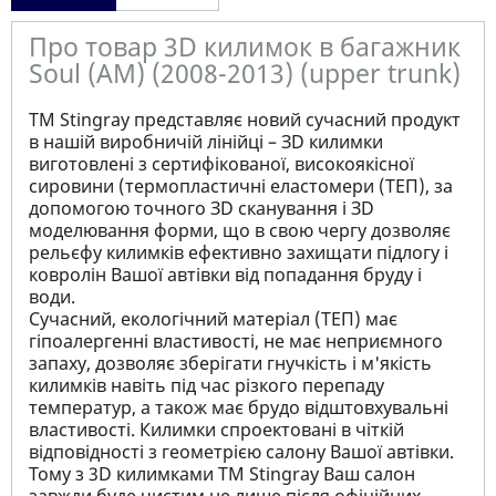
Про товар 3D килимок в багажник
Soul (AM) (2008-2013) (upper trunk)
ТМ Stingray представляє новий сучасний продукт
в нашій виробничій лінійці – ЗD килимки
виготовлені з сертифікованої, високоякісної
сировини (термопластичні еластомери (ТЕП), за
допомогою точного ЗD сканування і ЗD
моделювання форми, що в свою чергу дозволяє
рельєфу килимків ефективно захищати підлогу і
ковролін Вашої автівки від попадання бруду і
води.
Сучасний, екологічний матеріал (ТЕП) має
гіпоалергенні властивості, не має неприємного
запаху, дозволяє зберігати гнучкість і м'якість
килимків навіть під час різкого перепаду
температур, а також має брудо відштовхувальні
властивості. Килимки спроектовані в чіткій
відповідності з геометрією салону Вашої автівки.
Тому з 3D килимками TM Stingray Ваш салон