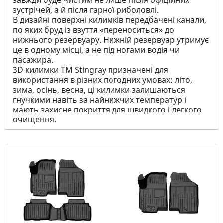
завжди буде чистим не лише після офіційних
зустрічей, а й після гарної риболовлі.
В дизайні поверхні килимків передбачені канали,
по яких бруд із взуття «переноситься» до
нижнього резервуару. Нижній резервуар утримує
це в одному місці, а не під ногами водія чи
пасажира.
3D килимки TM Stingray призначені для
використання в різних погодних умовах: літо,
зима, осінь, весна, ці килимки залишаються
гнучкими навіть за найнижчих температур і
мають захисне покриття для швидкого і легкого
очищення.