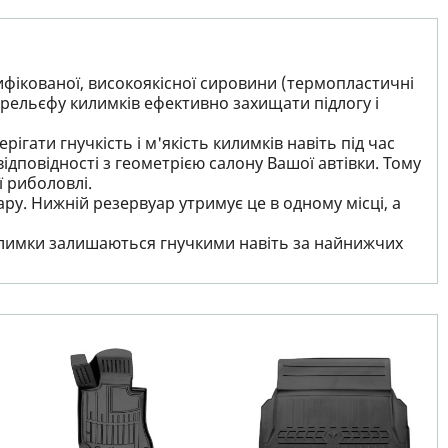
ифікованої, високоякісної сировини (термопластичні
рельєфу килимків ефективно захищати підлогу і
ігати гнучкість і м'якість килимків навіть під час
ідповідності з геометрією салону Вашої автівки. Тому
ї риболовлі.
ру. Нижній резервуар утримує це в одному місці, а
 килимки залишаються гнучкими навіть за найнижчих