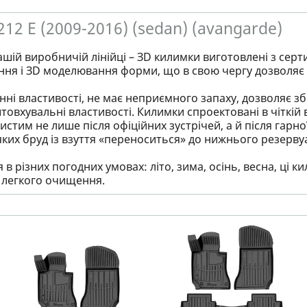
2 E (2009-2016) (sedan) (avangarde)
ашій виробничій лінійці – ЗD килимки виготовлені з серт
ння і ЗD моделювання форми, що в свою чергу дозволяє 
ні властивості, не має неприємного запаху, дозволяє збер
товхувальні властивості. Килимки спроектовані в чіткій в
стим не лише після офіційних зустрічей, а й після гарно
яких бруд із взуття «переноситься» до нижнього резервуа
в різних погодних умовах: літо, зима, осінь, весна, ці
і легкого очищення.