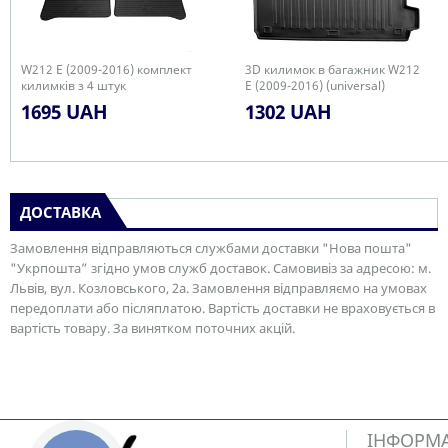
W212 E (2009-2016) комплект
3D килимок в багажник W212
килимків з 4 штук
E (2009-2016) (universal)
1695 UAH
1302 UAH
ДОСТАВКА
Замовлення відправляються службами доставки "Нова пошта"
"Укрпошта” згідно умов служб доставок. Самовивіз за адресою: м.
Львів, вул. Козловського, 2а. Замовлення відправляємо на умовах
передоплати або післяплатою. Вартість доставки не враховується в
вартість товару. За винятком поточних акцій.
ІНФОРМ