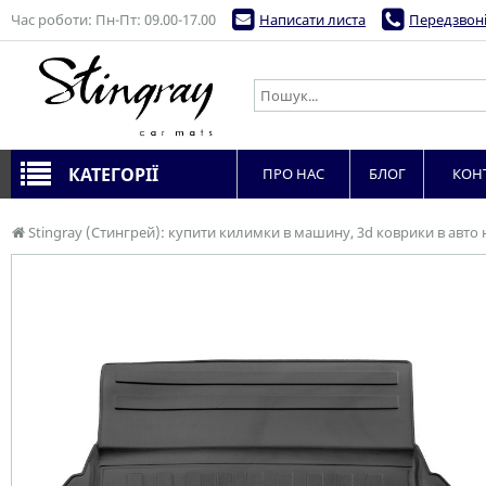
Час роботи: Пн-Пт: 09.00-17.00
Написати листа
Передзвоні
КАТЕГОРІЇ
ПРО НАС
БЛОГ
КОН
Stingray (Стингрей): купити килимки в машину, 3d коврики в авто 