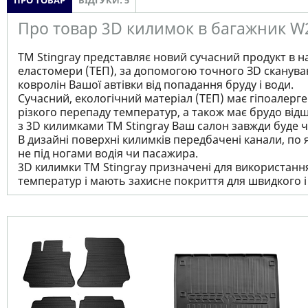
ПРО ТОВАР
ВІДГУКИ: 5
Про товар 3D килимок в багажник W21
ТМ Stingray представляє новий сучасний продукт в н
еластомери (ТЕП), за допомогою точного ЗD сканува
ковролін Вашої автівки від попадання бруду і води.
Сучасний, екологічний матеріал (ТЕП) має гіпоалерген
різкого перепаду температур, а також має брудо відш
з 3D килимками TM Stingray Ваш салон завжди буде чи
В дизайні поверхні килимків передбачені канали, по 
не під ногами водія чи пасажира.
3D килимки TM Stingray призначені для використання 
температур і мають захисне покриття для швидкого 