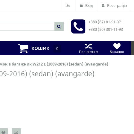
Вхід
Реєстрація
UA
+380 (67) 81-91-071
+380 (50) 301-11-93
КОШИК
0
Порівняння
Бажання
ок в багажник W212 E (2009-2016) (sedan) (avangarde)
9-2016) (sedan) (avangarde)