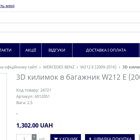
ть мені
ТАКТИ
АКЦІЇ
ВІДГУКИ
ДОСТАВКА І ОПЛАТА
на офіційному сайті
MERCEDES BENZ
W212 E (2009-2016)
3D килим
3D килимок в багажник W212 E (200
Код товару:
24721
Артикул:
6012051
Вага:
2.5
-
1,302.00
UAH
+
шт
У КОШИК
ШВИДКА ПОКУПКА