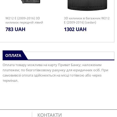
W212 E (2009-2016) 3D
3D килимок в багажник W212
килимок передній лівий
E (2009-2016) (sedan)
(avangarde)
783 UAH
1302 UAH
ОПЛАТА
Оплата товару можлива на карту Приват Банку; наложеним
платежем; по безготівковому рахунку для юридичних осіб. При
самовивозі оплата здійснюється на місці готівкою або через
термінал.
КОНТАКТИ