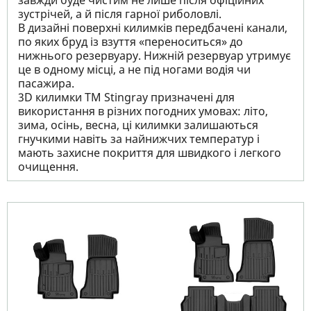
завжди буде чистим не лише після офіційних
зустрічей, а й після гарної риболовлі.
В дизайні поверхні килимків передбачені канали,
по яких бруд із взуття «переноситься» до
нижнього резервуару. Нижній резервуар утримує
це в одному місці, а не під ногами водія чи
пасажира.
3D килимки TM Stingray призначені для
використання в різних погодних умовах: літо,
зима, осінь, весна, ці килимки залишаються
гнучкими навіть за найнижчих температур і
мають захисне покриття для швидкого і легкого
очищення.