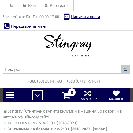
Вхід
Реєстрація
UA
Час роботи: Пн-Пт: 09.00-17.00
Написати листа
Передзвоніть мені
+380 (50) 301-11-93
+380 (67) 81-91-071
0
Порівняння
Бажання
Stingray (Стингрей): купити килимки в машину, 3d коврики в
авто на офіційному сайті
MERCEDES BENZ
W213 E (2016-2023)
3D килимок в багажник W213 E (2016-2023) (sedan)