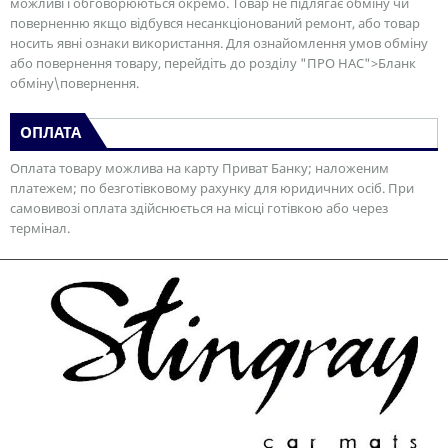
можливі і обговорюються окремо. Товар не підлягає обміну чи
поверненню якщо відбувся несанкціонований ремонт, або товар
носить явні ознаки використання. Для ознайомлення умов обміну
або повернення товару, перейдіть до розділу "ПРО НАС">Бланк
обміну\повернення.
ОПЛАТА
Оплата товару можлива на карту Приват Банку; наложеним
платежем; по безготівковому рахунку для юридичних осіб. При
самовивозі оплата здійснюється на місці готівкою або через
термінал.