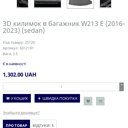
3D килимок в багажник W213 E (2016-
2023) (sedan)
Код товару:
25120
Артикул:
6012191
Вага:
2.5
Є в наявності
1,302.00
UAH
+
-
У КОШИК
ШВИДКА ПОКУПКА
Знайшли дешевше?
ПРО ТОВАР
ВІДГУКИ: 5