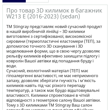
Про товар 3D килимок в багажник
W213 E (2016-2023) (sedan)
ТМ Stingray представляє новий сучасний продукт
в нашій виробничій лінійці – ЗD килимки
виготовлені з сертифікованої, високоякісної
сировини (термопластичні еластомери (ТЕП), за
допомогою точного ЗD сканування і ЗD
моделювання форми, що в свою чергу дозволяє
рельєфу килимків ефективно захищати підлогу і
ковролін Вашої автівки від попадання бруду і
води.
Сучасний, екологічний матеріал (ТЕП) має
гіпоалергенні властивості, не має неприємного
запаху, дозволяє зберігати гнучкість і м'якість
килимків навіть під час різкого перепаду
температур, а також має брудо відштовхувальні
властивості. Килимки спроектовані в чіткій
відповідності з геометрією салону Вашої автівки.
Тому з 3D килимками TM Stingray Ваш салон