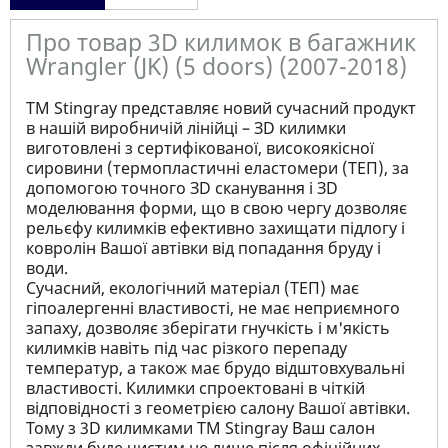
Про товар 3D килимок в багажник
Wrangler (JK) (5 doors) (2007-2018)
ТМ Stingray представляє новий сучасний продукт
в нашій виробничій лінійці – ЗD килимки
виготовлені з сертифікованої, високоякісної
сировини (термопластичні еластомери (ТЕП), за
допомогою точного ЗD сканування і ЗD
моделювання форми, що в свою чергу дозволяє
рельєфу килимків ефективно захищати підлогу і
ковролін Вашої автівки від попадання бруду і
води.
Сучасний, екологічний матеріал (ТЕП) має
гіпоалергенні властивості, не має неприємного
запаху, дозволяє зберігати гнучкість і м'якість
килимків навіть під час різкого перепаду
температур, а також має брудо відштовхувальні
властивості. Килимки спроектовані в чіткій
відповідності з геометрією салону Вашої автівки.
Тому з 3D килимками TM Stingray Ваш салон