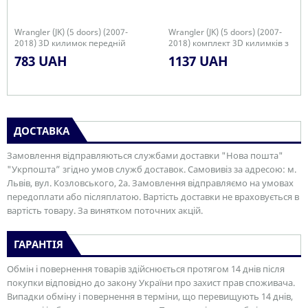
Wrangler (JK) (5 doors) (2007-
Wrangler (JK) (5 doors) (2007-
2018) 3D килимок передній
2018) комплект 3D килимків з
лівий
2 штук
783 UAH
1137 UAH
ДОСТАВКА
Замовлення відправляються службами доставки "Нова пошта"
"Укрпошта” згідно умов служб доставок. Самовивіз за адресою: м.
Львів, вул. Козловського, 2а. Замовлення відправляємо на умовах
передоплати або післяплатою. Вартість доставки не враховується в
вартість товару. За винятком поточних акцій.
ГАРАНТІЯ
Обмін і повернення товарів здійснюється протягом 14 днів після
покупки відповідно до закону України про захист прав споживача.
Випадки обміну і повернення в терміни, що перевищують 14 днів,