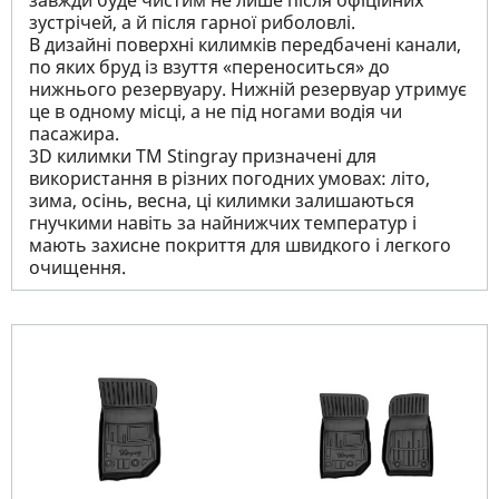
завжди буде чистим не лише після офіційних
зустрічей, а й після гарної риболовлі.
В дизайні поверхні килимків передбачені канали,
по яких бруд із взуття «переноситься» до
нижнього резервуару. Нижній резервуар утримує
це в одному місці, а не під ногами водія чи
пасажира.
3D килимки TM Stingray призначені для
використання в різних погодних умовах: літо,
зима, осінь, весна, ці килимки залишаються
гнучкими навіть за найнижчих температур і
мають захисне покриття для швидкого і легкого
очищення.