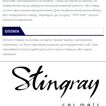
можливі і обговорюються окремо. Товар не підлягає обміну чи
поверненню якщо відбувся несанкціонований ремонт, або товар
носить явні ознаки використання. Для ознайомлення умов обміну
або повернення товару, перейдіть до розділу "ПРО НАС">Бланк
обміну\повернення.
ОПЛАТА
Оплата товару можлива на карту Приват Банку; наложеним
платежем; по безготівковому рахунку для юридичних осіб. При
самовивозі оплата здійснюється на місці готівкою або через
термінал.