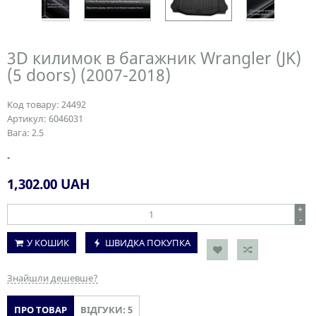
3D килимок в багажник Wrangler (JK)
(5 doors) (2007-2018)
Код товару:
24492
Артикул:
6046031
Вага:
2.5
-
1,302.00
UAH
+
-
У КОШИК
ШВИДКА ПОКУПКА
Знайшли дешевше?
ПРО ТОВАР
ВІДГУКИ: 5