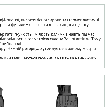
ифікованої, високоякісної сировини (термопластичні
рельєфу килимків ефективно захищати підлогу і
ігати гнучкість і м'якість килимків навіть під час
ідповідності з геометрією салону Вашої автівки. Тому
ї риболовлі.
ру. Нижній резервуар утримує це в одному місці, а
 килимки залишаються гнучкими навіть за найнижчих