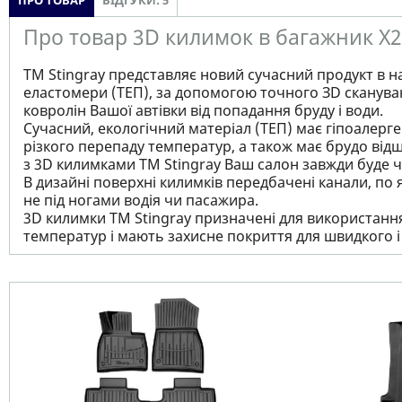
ПРО ТОВАР
ВІДГУКИ: 5
Про товар 3D килимок в багажник X296
ТМ Stingray представляє новий сучасний продукт в н
еластомери (ТЕП), за допомогою точного ЗD сканува
ковролін Вашої автівки від попадання бруду і води.
Сучасний, екологічний матеріал (ТЕП) має гіпоалерген
різкого перепаду температур, а також має брудо відш
з 3D килимками TM Stingray Ваш салон завжди буде чи
В дизайні поверхні килимків передбачені канали, по 
не під ногами водія чи пасажира.
3D килимки TM Stingray призначені для використання 
температур і мають захисне покриття для швидкого 