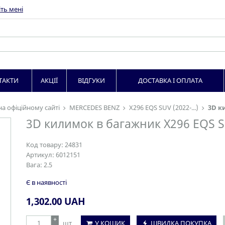
ть мені
ТАКТИ
АКЦІЇ
ВІДГУКИ
ДОСТАВКА І ОПЛАТА
на офіційному сайті
MERCEDES BENZ
X296 EQS SUV (2022-...)
3D ки
3D килимок в багажник X296 EQS SUV
Код товару:
24831
Артикул:
6012151
Вага:
2.5
Є в наявності
1,302.00
UAH
+
шт
У КОШИК
ШВИДКА ПОКУПКА