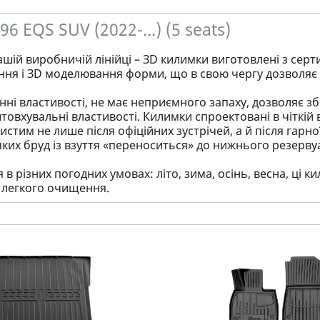
 EQS SUV (2022-...) (5 seats)
ашій виробничій лінійці – ЗD килимки виготовлені з серт
ння і ЗD моделювання форми, що в свою чергу дозволяє 
ні властивості, не має неприємного запаху, дозволяє збер
товхувальні властивості. Килимки спроектовані в чіткій в
стим не лише після офіційних зустрічей, а й після гарно
яких бруд із взуття «переноситься» до нижнього резервуа
в різних погодних умовах: літо, зима, осінь, весна, ці
і легкого очищення.