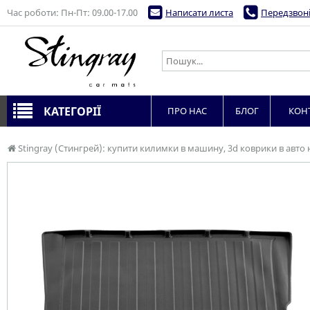
Час роботи: Пн-Пт: 09.00-17.00
Написати листа
Передзвоні
КАТЕГОРІЇ
ПРО НАС
БЛОГ
КОН
Stingray (Стингрей): купити килимки в машину, 3d коврики в авто 