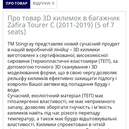
ПРО ТОВАР
ВІДГУКИ: 5
Про товар 3D килимок в багажник
Zafira Tourer С (2011-2019) (5 of 7
seats)
ТМ Stingray представляє новий сучасний продукт
в нашій виробничій лінійці – ЗD килимки
виготовлені з сертифікованої, високоякісної
сировини (термопластичні еластомери (ТЕП), за
допомогою точного ЗD сканування і ЗD
моделювання форми, що в свою чергу дозволяє
рельєфу килимків ефективно захищати підлогу і
ковролін Вашої автівки від попадання бруду і
води.
Сучасний, екологічний матеріал (ТЕП) має
гіпоалергенні властивості, не має неприємного
запаху, дозволяє зберігати гнучкість і м'якість
килимків навіть під час різкого перепаду
температур, а також має брудо відштовхувальні
властивості. Килимки спроектовані в чіткій