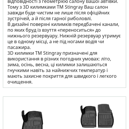
відповідності з геометрією салону Вашої автівки.
Тому з 3D килимками TM Stingray Ваш салон
завжди буде чистим не лише після офіційних
зустрічей, а й після гарної риболовлі.
В дизайні поверхні килимків передбачені канали,
по яких бруд із взуття «переноситься» до
нижнього резервуару. Нижній резервуар утримує
це в одному місці, а не під ногами водія чи
пасажира.
3D килимки TM Stingray призначені для
використання в різних погодних умовах: літо,
зима, осінь, весна, ці килимки залишаються
гнучкими навіть за найнижчих температур і
мають захисне покриття для швидкого і легкого
очищення.