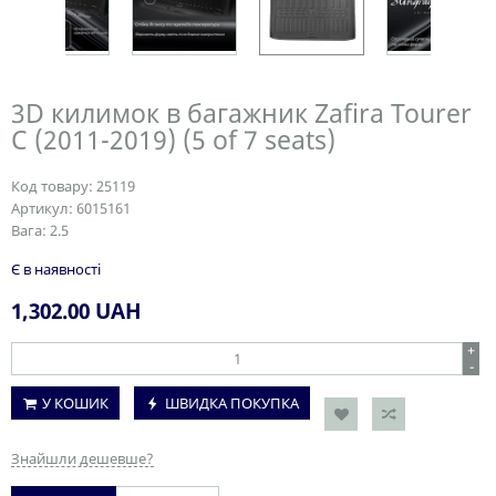
3D килимок в багажник Zafira Tourer
С (2011-2019) (5 of 7 seats)
Код товару:
25119
Артикул:
6015161
Вага:
2.5
Є в наявності
1,302.00
UAH
+
-
У КОШИК
ШВИДКА ПОКУПКА
Знайшли дешевше?