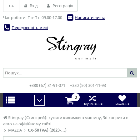
Вхід
Реєстрація
UA
Час роботи: Пн-Пт: 09.00-17.00
Написати листа
Передзвоніть мені
+380 (67) 81-91-071
+380 (50) 301-11-93
0
Порівняння
Бажання
Stingray (Стингрей): купити килимки в машину, 3d коврики в
авто на офіційному сайті
MAZDA
CX-50 (VA) (2023-...)