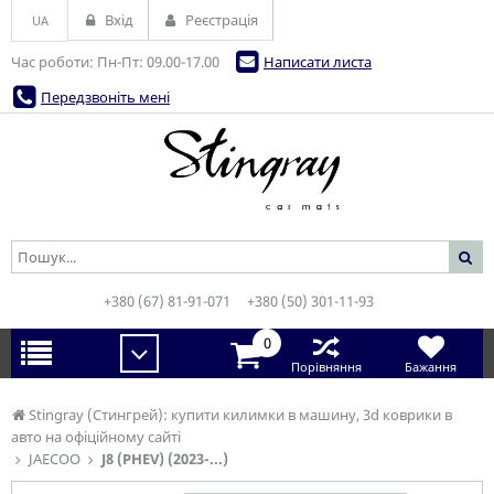
Вхід
Реєстрація
UA
Час роботи: Пн-Пт: 09.00-17.00
Написати листа
Передзвоніть мені
+380 (67) 81-91-071
+380 (50) 301-11-93
0
Порівняння
Бажання
Stingray (Стингрей): купити килимки в машину, 3d коврики в
авто на офіційному сайті
JAECOO
J8 (PHEV) (2023-...)