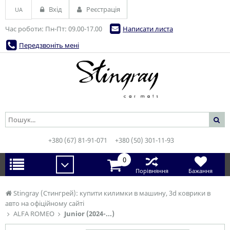
Вхід
Реєстрація
UA
Час роботи: Пн-Пт: 09.00-17.00
Написати листа
Передзвоніть мені
+380 (67) 81-91-071
+380 (50) 301-11-93
0
Порівняння
Бажання
Stingray (Стингрей): купити килимки в машину, 3d коврики в
авто на офіційному сайті
ALFA ROMEO
Junior (2024-...)