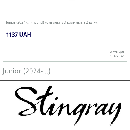
Junior (2024-...) (hybrid) комплект 3D килимків з 2 штук
1137 UAH
Артикул
5046132
Є в наявності
Junior (2024-...)