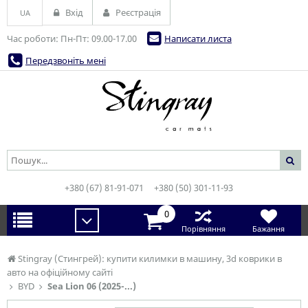
Вхід
Реєстрація
UA
Час роботи: Пн-Пт: 09.00-17.00
Написати листа
Передзвоніть мені
+380 (67) 81-91-071
+380 (50) 301-11-93
0
Порівняння
Бажання
Stingray (Стингрей): купити килимки в машину, 3d коврики в
авто на офіційному сайті
BYD
Sea Lion 06 (2025-...)