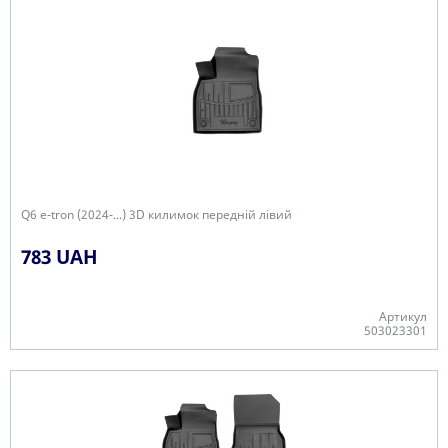
Q6 e-tron (2024-...) 3D килимок передній лівий
783 UAH
Артикул
503023301
Є в наявності