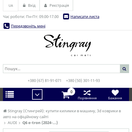
Вхід
Реєстрація
UA
Час роботи: Пн-Пт: 09.00-17.00
Написати листа
Передзвоніть мені
+380 (67) 81-91-071
+380 (50) 301-11-93
0
Порівняння
Бажання
Stingray (Стингрей): купити килимки в машину, 3d коврики в
авто на офіційному сайті
AUDI
Q6 e-tron (2024-...)