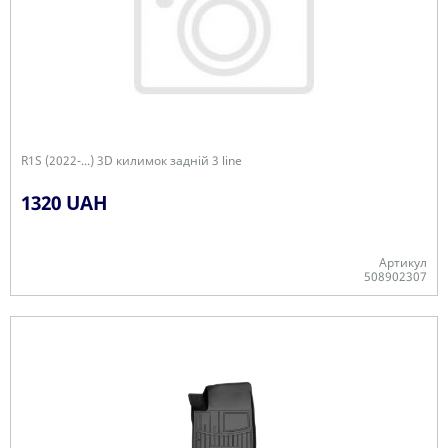
R1S (2022-...) 3D килимок задній 3 line
1320 UAH
Артикул
508902307
Є в наявності