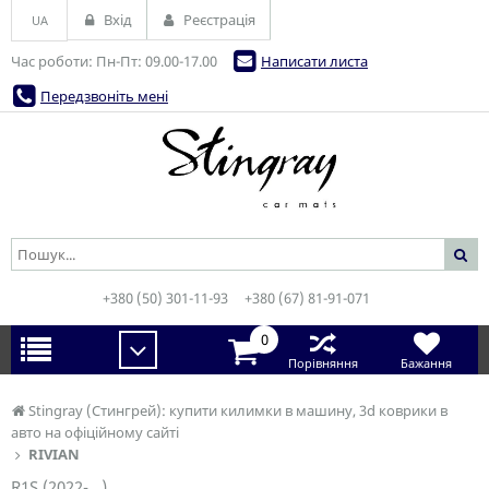
Вхід
Реєстрація
UA
Час роботи: Пн-Пт: 09.00-17.00
Написати листа
Передзвоніть мені
+380 (50) 301-11-93
+380 (67) 81-91-071
0
Порівняння
Бажання
Stingray (Стингрей): купити килимки в машину, 3d коврики в
авто на офіційному сайті
RIVIAN
R1S (2022-...)