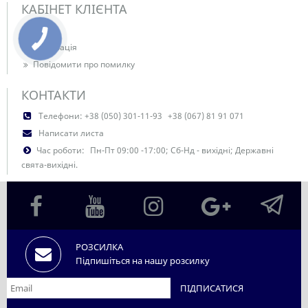
КАБІНЕТ КЛІЄНТА
Вхід
Реєстрація
Повідомити про помилку
КОНТАКТИ
Телефони:
+38 (050) 301-11-93
+38 (067) 81 91 071
Написати листа
Час роботи:
Пн-Пт 09:00 -17:00; Сб-Нд - вихідні; Державні
свята-вихідні.
РОЗСИЛКА
Підпишіться на нашу розсилку