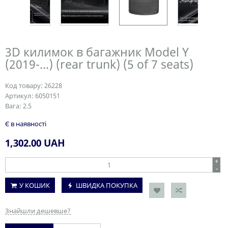
3D килимок в багажник Model Y
(2019-...) (rear trunk) (5 of 7 seats)
Код товару:
26228
Артикул:
6050151
Вага:
2.5
Є в наявності
1,302.00
UAH
+
-
У КОШИК
ШВИДКА ПОКУПКА
Знайшли дешевше?