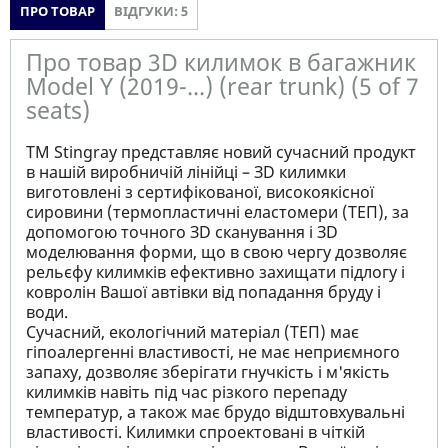
ПРО ТОВАР
ВІДГУКИ: 5
Про товар 3D килимок в багажник
Model Y (2019-...) (rear trunk) (5 of 7
seats)
ТМ Stingray представляє новий сучасний продукт
в нашій виробничій лінійці – ЗD килимки
виготовлені з сертифікованої, високоякісної
сировини (термопластичні еластомери (ТЕП), за
допомогою точного ЗD сканування і ЗD
моделювання форми, що в свою чергу дозволяє
рельєфу килимків ефективно захищати підлогу і
ковролін Вашої автівки від попадання бруду і
води.
Сучасний, екологічний матеріал (ТЕП) має
гіпоалергенні властивості, не має неприємного
запаху, дозволяє зберігати гнучкість і м'якість
килимків навіть під час різкого перепаду
температур, а також має брудо відштовхувальні
властивості. Килимки спроектовані в чіткій