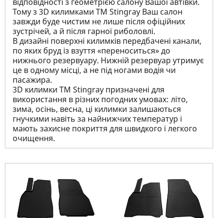
відповідності з геометрією салону Вашої автівки.
Тому з 3D килимками TM Stingray Ваш салон
завжди буде чистим не лише після офіційних
зустрічей, а й після гарної риболовлі.
В дизайні поверхні килимків передбачені канали,
по яких бруд із взуття «переноситься» до
нижнього резервуару. Нижній резервуар утримує
це в одному місці, а не під ногами водія чи
пасажира.
3D килимки TM Stingray призначені для
використання в різних погодних умовах: літо,
зима, осінь, весна, ці килимки залишаються
гнучкими навіть за найнижчих температур і
мають захисне покриття для швидкого і легкого
очищення.