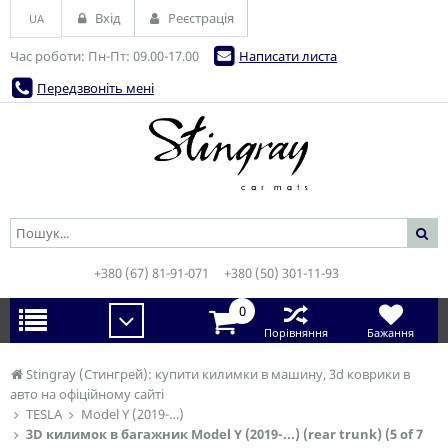
Вхід
Реєстрація
UA
Час роботи: Пн-Пт: 09.00-17.00
Написати листа
Передзвоніть мені
+380 (67) 81-91-071
+380 (50) 301-11-93
0
Порівняння
Бажання
Stingray (Стингрей): купити килимки в машину, 3d коврики в
авто на офіційному сайті
TESLA
Model Y (2019-…)
3D килимок в багажник Model Y (2019-...) (rear trunk) (5 of 7