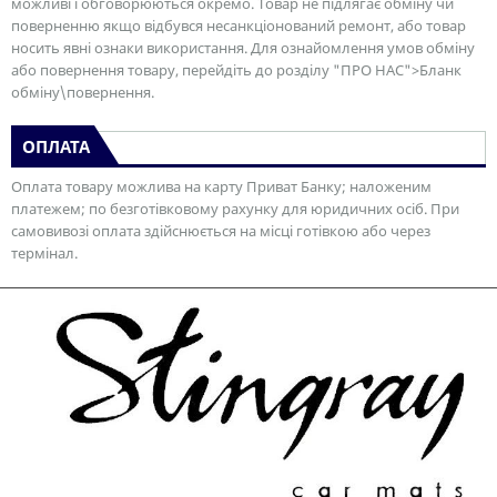
можливі і обговорюються окремо. Товар не підлягає обміну чи
поверненню якщо відбувся несанкціонований ремонт, або товар
носить явні ознаки використання. Для ознайомлення умов обміну
або повернення товару, перейдіть до розділу "ПРО НАС">Бланк
обміну\повернення.
ОПЛАТА
Оплата товару можлива на карту Приват Банку; наложеним
платежем; по безготівковому рахунку для юридичних осіб. При
самовивозі оплата здійснюється на місці готівкою або через
термінал.