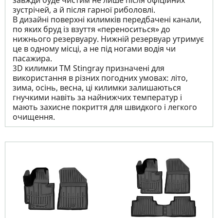
завжди буде чистим не лише після офіційних
зустрічей, а й після гарної риболовлі.
В дизайні поверхні килимків передбачені канали,
по яких бруд із взуття «переноситься» до
нижнього резервуару. Нижній резервуар утримує
це в одному місці, а не під ногами водія чи
пасажира.
3D килимки TM Stingray призначені для
використання в різних погодних умовах: літо,
зима, осінь, весна, ці килимки залишаються
гнучкими навіть за найнижчих температур і
мають захисне покриття для швидкого і легкого
очищення.