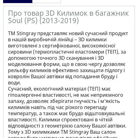
Про товар 3D Килимок в багажник
Soul (PS) (2013-2019)
ТМ Stingray представляє новий сучасний продукт
в нашій виробничій лінійці – ЗD килимки
виготовлені з сертифікованої, високоякісної
сировини (термопластичні еластомери (ТЕП), за
допомогою точного ЗD сканування і ЗD
моделювання форми, що в свою чергу дозволяє
рельєфу килимків ефективно захищати підлогу і
ковролін Вашої автівки від попадання бруду і
води.
Сучасний, екологічний матеріал (ТЕП) має
гіпоалергенні властивості, не має неприємного
запаху, дозволяє зберігати гнучкість і м'якість
килимків навіть під час різкого перепаду
температур, а також має брудо відштовхувальні
властивості. Килимки спроектовані в чіткій
відповідності з геометрією салону Вашої автівки.
Тому з 3D килимками TM Stingray Ваш салон