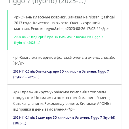
Tiggo 7 (hybrid) (2025-...)
<p>Очень классные коврики. Заказал на Nisssn Qashqai
2013 года. Качество на высоте. Очень хороший
магазин. Рекомендую&nbsp;2020-08-26 17:02:22</p>
2020-08-26
від
Сергій
про
3D килимок в багажник Tiggo 7
(hybrid) (2025-...)
<p>Комплект ковриков фолькс5 очень и очень, спасибо
))</p>
2021-11-26
від
Олександр
про
3D килимок в багажник Tiggo 7
(hybrid) (2025-...)
<p>Справжня крута українська компанія з топовим
продуктом! Їх килимки вже на третій машині. У мене,
батька і дівчини. Рекомендую люто. Килимки АГОНЬ і
відправка в день замовлення</p>
2021-11-24
від
Вадим
про
3D килимок в багажник Tiggo 7 (hybrid)
(2025-...)