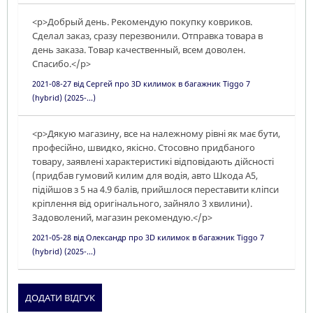
<p>Добрый день. Рекомендую покупку ковриков.
Сделал заказ, сразу перезвонили. Отправка товара в
день заказа. Товар качественный, всем доволен.
Спасибо.</p>
2021-08-27
від
Сергей
про
3D килимок в багажник Tiggo 7
(hybrid) (2025-...)
<p>Дякую магазину, все на належному рівні як має бути,
професійно, швидко, якісно. Стосовно придбаного
товару, заявлені характеристикі відповідають дійсності
(придбав гумовий килим для водія, авто Шкода А5,
підійшов з 5 на 4.9 балів, прийшлося переставити кліпси
кріплення від оригінального, зайняло 3 хвилини).
Задоволений, магазин рекомендую.</p>
2021-05-28
від
Олександр
про
3D килимок в багажник Tiggo 7
(hybrid) (2025-...)
ДОДАТИ ВІДГУК