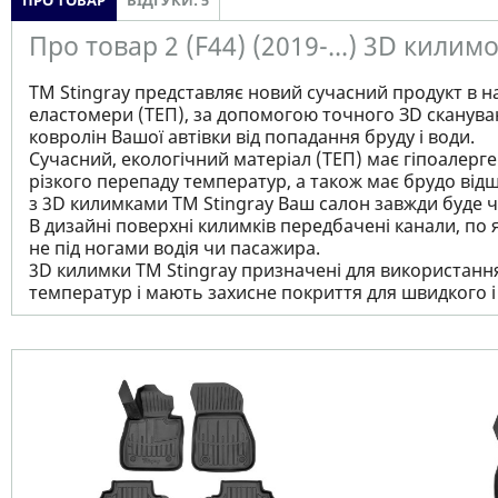
ПРО ТОВАР
ВІДГУКИ: 5
Про товар 2 (F44) (2019-...) 3D килим
ТМ Stingray представляє новий сучасний продукт в н
еластомери (ТЕП), за допомогою точного ЗD сканува
ковролін Вашої автівки від попадання бруду і води.
Сучасний, екологічний матеріал (ТЕП) має гіпоалерген
різкого перепаду температур, а також має брудо відш
з 3D килимками TM Stingray Ваш салон завжди буде чи
В дизайні поверхні килимків передбачені канали, по 
не під ногами водія чи пасажира.
3D килимки TM Stingray призначені для використання 
температур і мають захисне покриття для швидкого 