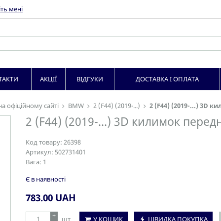
ть мені
ТАКТИ
АКЦІЇ
ВІДГУКИ
ДОСТАВКА І ОПЛАТА
на офіційному сайті
BMW
2 (F44) (2019-...)
2 (F44) (2019-...) 3D 
2 (F44) (2019-...) 3D килимок перед
Код товару:
26398
Артикул:
502731401
Вага:
1
Є в наявності
783.00
UAH
+
шт
У КОШИК
ШВИДКА ПОКУПКА