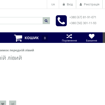
Вхід
Реєстрація
UA
+380 (67) 81-91-071
+380 (50) 301-11-93
КОШИК
0
Порівняння
Бажання
килимок передній лівий
ній лівий