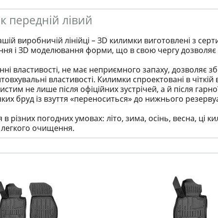
ок передній лівий
ашій виробничій лінійці – ЗD килимки виготовлені з серт
ння і ЗD моделювання форми, що в свою чергу дозволяє 
ні властивості, не має неприємного запаху, дозволяє збер
товхувальні властивості. Килимки спроектовані в чіткій в
стим не лише після офіційних зустрічей, а й після гарно
яких бруд із взуття «переноситься» до нижнього резервуа
в різних погодних умовах: літо, зима, осінь, весна, ці
і легкого очищення.