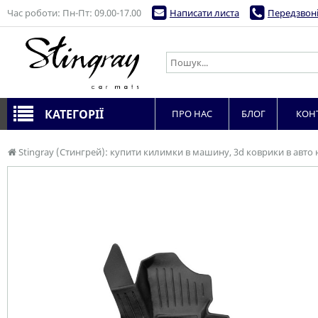
Час роботи: Пн-Пт: 09.00-17.00
Написати листа
Передзвоні
КАТЕГОРІЇ
ПРО НАС
БЛОГ
КОН
Stingray (Стингрей): купити килимки в машину, 3d коврики в авто 