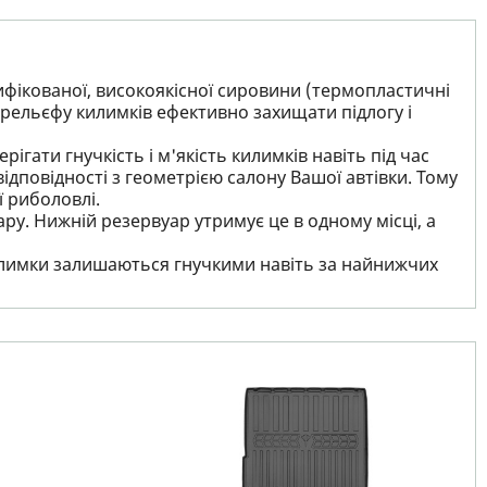
ифікованої, високоякісної сировини (термопластичні
рельєфу килимків ефективно захищати підлогу і
ігати гнучкість і м'якість килимків навіть під час
ідповідності з геометрією салону Вашої автівки. Тому
ї риболовлі.
ру. Нижній резервуар утримує це в одному місці, а
 килимки залишаються гнучкими навіть за найнижчих