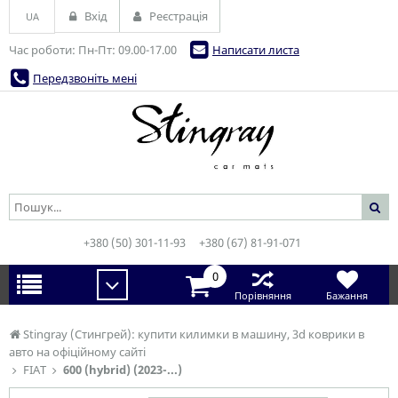
Вхід
Реєстрація
UA
Час роботи: Пн-Пт: 09.00-17.00
Написати листа
Передзвоніть мені
+380 (50) 301-11-93
+380 (67) 81-91-071
0
Порівняння
Бажання
Stingray (Стингрей): купити килимки в машину, 3d коврики в
авто на офіційному сайті
FIAT
600 (hybrid) (2023-...)