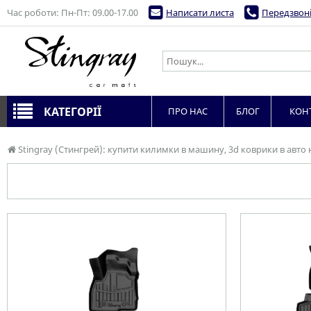
Час роботи: Пн-Пт: 09.00-17.00
Написати листа
Передзвоні
КАТЕГОРІЇ
ПРО НАС
БЛОГ
КОН
Stingray (Стингрей): купити килимки в машину, 3d коврики в авто 