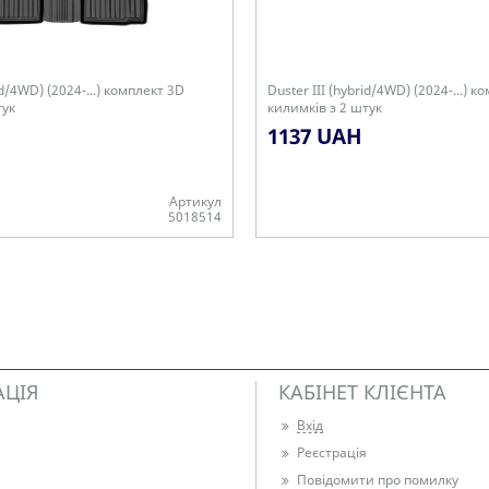
id/4WD) (2024-...) комплект 3D
Duster III (hybrid/4WD) (2024-...) 
тук
килимків з 2 штук
1137 UAH
Артикул
5018514
Є в наявності
АЦІЯ
КАБІНЕТ КЛІЄНТА
Вхід
Реєстрація
Повідомити про помилку