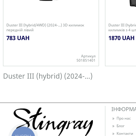
Duster III (hybrid/4WD) (2024-...) 3D килимок
Duster III (hybr
передній лівий
килимків з 4 ш
783 UAH
1870 UAH
Артикул
501851401
Є в наявності
Є в наявності
Duster III (hybrid) (2024-...)
ІНФОРМ
Про нас
Блог
Контакти