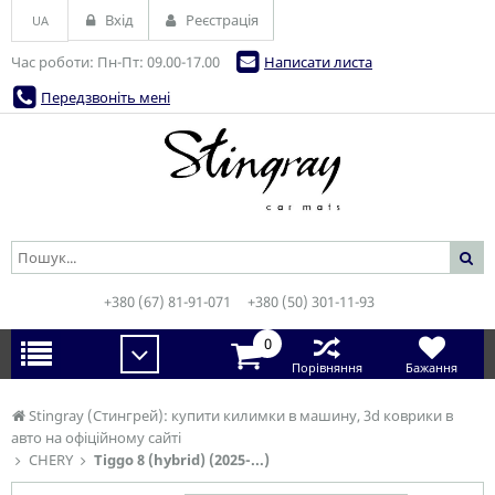
Вхід
Реєстрація
UA
Час роботи: Пн-Пт: 09.00-17.00
Написати листа
Передзвоніть мені
+380 (67) 81-91-071
+380 (50) 301-11-93
0
Порівняння
Бажання
Stingray (Стингрей): купити килимки в машину, 3d коврики в
авто на офіційному сайті
CHERY
Tiggo 8 (hybrid) (2025-...)