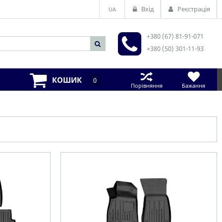
Вхід
Реєстрація
UA
+380 (67) 81-91-071
+380 (50) 301-11-93
КОШИК
0
Порівняння
Бажання