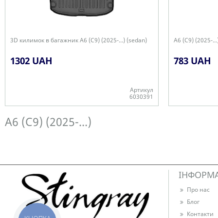
3D килимок в багажник A6 (C9) (2025-...) (sedan)
A6 (C9) (2025-.
1302 UAH
783 UAH
Артикул
6030391
Є в наявності
Є в наявності
A6 (C9) (2025-...)
ІНФОРМ
Про нас
Блог
Контакти