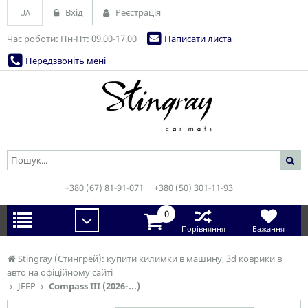
Вхід
Реєстрація
UA
Час роботи: Пн-Пт: 09.00-17.00
Написати листа
Передзвоніть мені
+380 (67) 81-91-071
+380 (50) 301-11-93
0
Порівняння
Бажання
Stingray (Стингрей): купити килимки в машину, 3d коврики в
авто на офіційному сайті
JEEP
Compass III (2026-...)