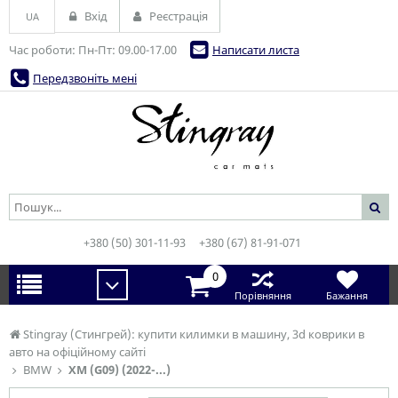
Вхід
Реєстрація
UA
Час роботи: Пн-Пт: 09.00-17.00
Написати листа
Передзвоніть мені
+380 (50) 301-11-93
+380 (67) 81-91-071
0
Порівняння
Бажання
Stingray (Стингрей): купити килимки в машину, 3d коврики в
авто на офіційному сайті
BMW
XM (G09) (2022-...)