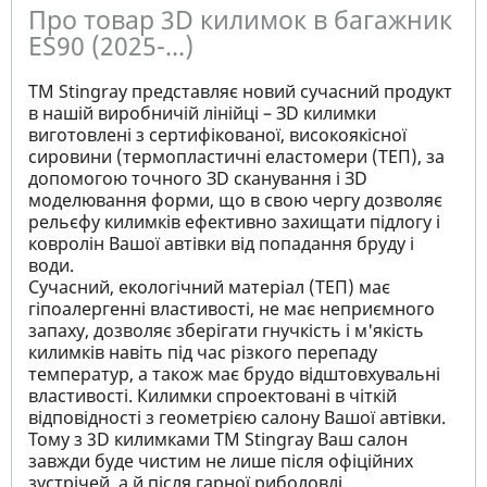
Про товар 3D килимок в багажник
ES90 (2025-...)
ТМ Stingray представляє новий сучасний продукт
в нашій виробничій лінійці – ЗD килимки
виготовлені з сертифікованої, високоякісної
сировини (термопластичні еластомери (ТЕП), за
допомогою точного ЗD сканування і ЗD
моделювання форми, що в свою чергу дозволяє
рельєфу килимків ефективно захищати підлогу і
ковролін Вашої автівки від попадання бруду і
води.
Сучасний, екологічний матеріал (ТЕП) має
гіпоалергенні властивості, не має неприємного
запаху, дозволяє зберігати гнучкість і м'якість
килимків навіть під час різкого перепаду
температур, а також має брудо відштовхувальні
властивості. Килимки спроектовані в чіткій
відповідності з геометрією салону Вашої автівки.
Тому з 3D килимками TM Stingray Ваш салон
завжди буде чистим не лише після офіційних
зустрічей, а й після гарної риболовлі.