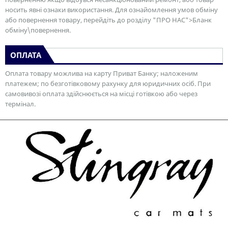
носить явні ознаки використання. Для ознайомлення умов обміну
або повернення товару, перейдіть до розділу "ПРО НАС">Бланк
обміну\повернення.
ОПЛАТА
Оплата товару можлива на карту Приват Банку; наложеним
платежем; по безготівковому рахунку для юридичних осіб. При
самовивозі оплата здійснюється на місці готівкою або через
термінал.