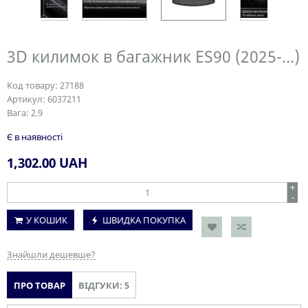
3D килимок в багажник ES90 (2025-...)
Код товару:
27188
Артикул:
6037211
Вага:
2.9
Є в наявності
1,302.00
UAH
+
-
У КОШИК
ШВИДКА ПОКУПКА
Знайшли дешевше?
ПРО ТОВАР
ВІДГУКИ: 5