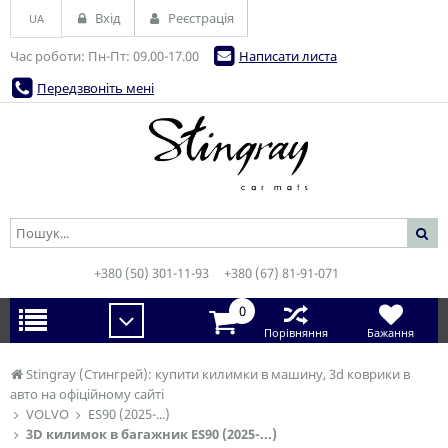
Вхід
Реєстрація
UA
Час роботи: Пн-Пт: 09.00-17.00
Написати листа
Передзвоніть мені
+380 (50) 301-11-93
+380 (67) 81-91-071
0
Порівняння
Бажання
Stingray (Стингрей): купити килимки в машину, 3d коврики в
авто на офіційному сайті
VOLVO
ES90 (2025-...)
3D килимок в багажник ES90 (2025-...)