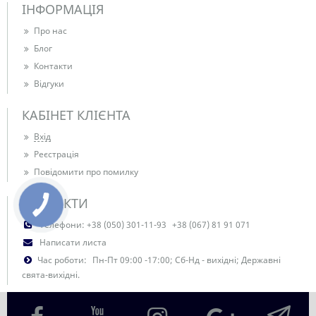
ІНФОРМАЦІЯ
Про нас
Блог
Контакти
Відгуки
КАБІНЕТ КЛІЄНТА
Вхід
Реєстрація
Повідомити про помилку
КОНТАКТИ
КНОПКА
ЗВ'ЯЗКУ
Телефони:
+38 (050) 301-11-93
+38 (067) 81 91 071
Написати листа
Час роботи:
Пн-Пт 09:00 -17:00; Сб-Нд - вихідні; Державні
свята-вихідні.