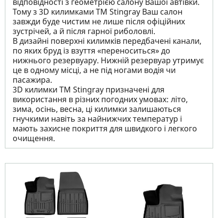
відповідності з геометрією салону Вашої автівки.
Тому з 3D килимками TM Stingray Ваш салон
завжди буде чистим не лише після офіційних
зустрічей, а й після гарної риболовлі.
В дизайні поверхні килимків передбачені канали,
по яких бруд із взуття «переноситься» до
нижнього резервуару. Нижній резервуар утримує
це в одному місці, а не під ногами водія чи
пасажира.
3D килимки TM Stingray призначені для
використання в різних погодних умовах: літо,
зима, осінь, весна, ці килимки залишаються
гнучкими навіть за найнижчих температур і
мають захисне покриття для швидкого і легкого
очищення.