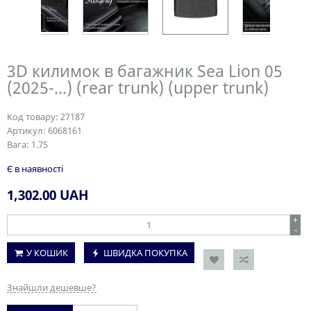
3D килимок в багажник Sea Lion 05
(2025-...) (rear trunk) (upper trunk)
Код товару:
27187
Артикул:
6068161
Вага:
1.75
Є в наявності
1,302.00
UAH
+
-
У КОШИК
ШВИДКА ПОКУПКА
Знайшли дешевше?