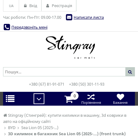
Вхід
Реєстрація
UA
Час роботи: Пн-Пт: 09.00-17.00
Написати листа
Передзвоніть мені
+380 (67) 81-91-071
+380 (50) 301-11-93
0
Порівняння
Бажання
Stingray (Стингрей): купити килимки в машину, 3d коврики в
авто на офіційному сайті
BYD
Sea Lion 05 (2025-...)
3D килимок в багажник Sea Lion 05 (2025-...) (front trunk)