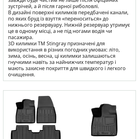
завжди буде чистим не лише після офіційних
зустрічей, а й після гарної риболовлі.
В дизайні поверхні килимків передбачені канали,
по яких бруд із взуття «переноситься» до
нижнього резервуару. Нижній резервуар утримує
це в одному місці, а не під ногами водія чи
пасажира.
3D килимки TM Stingray призначені для
використання в різних погодних умовах: літо,
зима, осінь, весна, ці килимки залишаються
гнучкими навіть за найнижчих температур і
мають захисне покриття для швидкого і легкого
очищення.