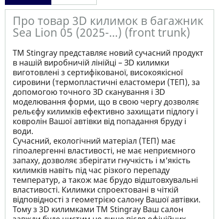
Про товар 3D килимок в багажник
Sea Lion 05 (2025-...) (front trunk)
ТМ Stingray представляє новий сучасний продукт
в нашій виробничій лінійці – ЗD килимки
виготовлені з сертифікованої, високоякісної
сировини (термопластичні еластомери (ТЕП), за
допомогою точного ЗD сканування і ЗD
моделювання форми, що в свою чергу дозволяє
рельєфу килимків ефективно захищати підлогу і
ковролін Вашої автівки від попадання бруду і
води.
Сучасний, екологічний матеріал (ТЕП) має
гіпоалергенні властивості, не має неприємного
запаху, дозволяє зберігати гнучкість і м'якість
килимків навіть під час різкого перепаду
температур, а також має брудо відштовхувальні
властивості. Килимки спроектовані в чіткій
відповідності з геометрією салону Вашої автівки.
Тому з 3D килимками TM Stingray Ваш салон