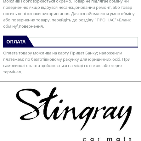
можливі і обговорюються окремо. Товар не підлягає обміну чи
поверненню якщо відбувся несанкціонований ремонт, або товар
носить явні ознаки використання. Для ознайомлення умов обміну
або повернення товару, перейдіть до розділу "ПРО НАС">Бланк
обміну\повернення.
ОПЛАТА
Оплата товару можлива на карту Приват Банку; наложеним
платежем; по безготівковому рахунку для юридичних осіб. При
самовивозі оплата здійснюється на місці готівкою або через
термінал.