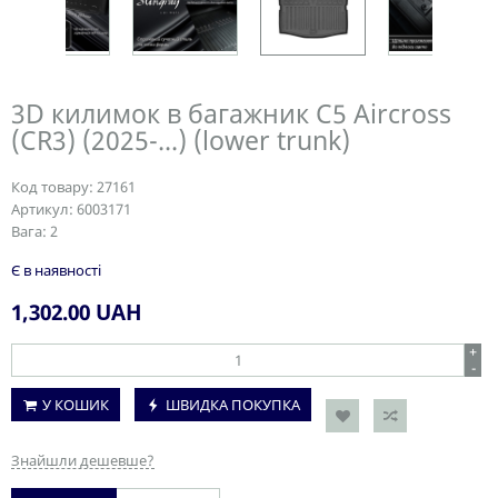
3D килимок в багажник C5 Aircross
(CR3) (2025-...) (lower trunk)
Код товару:
27161
Артикул:
6003171
Вага:
2
Є в наявності
1,302.00
UAH
+
-
У КОШИК
ШВИДКА ПОКУПКА
Знайшли дешевше?