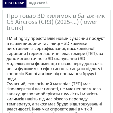
ПРО ТОВАР
ВІДГУКИ: 5
Про товар 3D килимок в багажник
C5 Aircross (CR3) (2025-...) (lower
trunk)
ТМ Stingray представляє новий сучасний продукт
в нашій виробничій лінійці – ЗD килимки
виготовлені з сертифікованої, високоякісної
сировини (термопластичні еластомери (ТЕП), за
допомогою точного ЗD сканування і ЗD
моделювання форми, що в свою чергу дозволяє
рельєфу килимків ефективно захищати підлогу і
ковролін Вашої автівки від попадання бруду і
води.
Сучасний, екологічний матеріал (ТЕП) має
гіпоалергенні властивості, не має неприємного
запаху, дозволяє зберігати гнучкість і м'якість
килимків навіть під час різкого перепаду
температур, а також має брудо відштовхувальні
властивості. Килимки спроектовані в чіткій