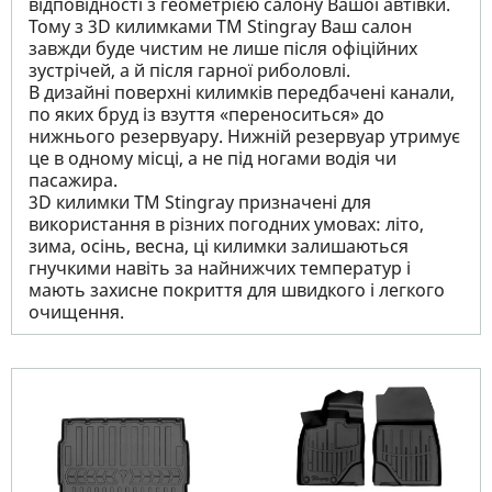
відповідності з геометрією салону Вашої автівки.
Тому з 3D килимками TM Stingray Ваш салон
завжди буде чистим не лише після офіційних
зустрічей, а й після гарної риболовлі.
В дизайні поверхні килимків передбачені канали,
по яких бруд із взуття «переноситься» до
нижнього резервуару. Нижній резервуар утримує
це в одному місці, а не під ногами водія чи
пасажира.
3D килимки TM Stingray призначені для
використання в різних погодних умовах: літо,
зима, осінь, весна, ці килимки залишаються
гнучкими навіть за найнижчих температур і
мають захисне покриття для швидкого і легкого
очищення.