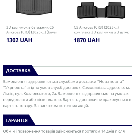
3D килимок в багажник C5
C5 Aircross (CR3) (2025-...)
Aircross (CR3) (2025-...) (lower
комплект 3D килимків з 3 штук
trunk)
1302 UAH
1870 UAH
ДОСТАВКА
Замовлення відправляються службами доставки "Нова пошта"
"Укрпошта” згідно умов служб доставок. Самовивіз за адресою: м.
Львів, вул. Козловського, 2а. Замовлення відправляємо на умовах
передоплати або післяплатою. Вартість доставки не враховується в
вартість товару. За винятком поточних акцій.
ГАРАНТІЯ
Обмін і повернення товарів здійснюється протягом 14 днів після